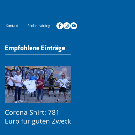
Kontakt
Probetraining
Empfohlene Einträge
Corona-Shirt: 781
1. FC Lok Leipzig un
Euro für guten Zweck
FC Blau-Weiß
kooperieren