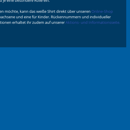
d je eine besondere Rolle ein.
zen möchte, kann das weiße Shirt direkt über unseren 
Online-Shop
Erwachsene und eine für Kinder. Rückennummern und individueller 
ionen erhaltet ihr zudem auf unserer 
Aktions- und Informationsseite.