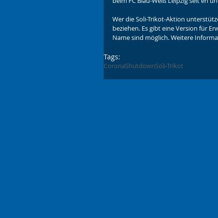
beim FC Blau-Weiß Leipzig seit eh un
Wer die Soli-Trikot-Aktion unterstüt
beziehen. Es gibt eine Version für 
Name sind möglich. Weitere Informat
Tags:
Corona
Shutdown
Soli-Trikot