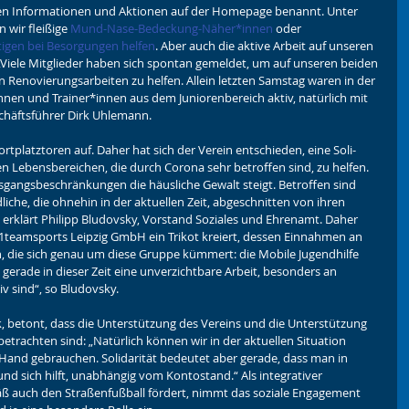
en Informationen und Aktionen auf der Homepage benannt. Unter 
 wir fleißige 
Mund-Nase-Bedeckung-Näher*innen
 oder 
tigen bei Besorgungen helfen
. Aber auch die aktive Arbeit auf unseren 
Viele Mitglieder haben sich spontan gemeldet, um auf unseren beiden 
n Renovierungsarbeiten zu helfen. Allein letzten Samstag waren in der 
nnen und Trainer*innen aus dem Juniorenbereich aktiv, natürlich mit 
chäftsführer Dirk Uhlemann.
ortplatztoren auf. Daher hat sich der Verein entschieden, eine Soli-
n Lebensbereichen, die durch Corona sehr betroffen sind, zu helfen. 
sgangsbeschränkungen die häusliche Gewalt steigt. Betroffen sind 
iche, die ohnehin in der aktuellen Zeit, abgeschnitten von ihren 
 erklärt Philipp Bludovsky, Vorstand Soziales und Ehrenamt. Daher 
1teamsports Leipzig GmbH ein Trikot kreiert, dessen Einnahmen an 
 die sich genau um diese Gruppe kümmert: die Mobile Jugendhilfe 
en gerade in dieser Zeit eine unverzichtbare Arbeit, besonders an 
iv sind“, so Bludovsky.
, betont, dass die Unterstützung des Vereins und die Unterstützung 
betrachten sind: „Natürlich können wir in der aktuellen Situation 
 Hand gebrauchen. Solidarität bedeutet aber gerade, dass man in 
d sich hilft, unabhängig vom Kontostand.“ Als integrativer 
ß auch den Straßenfußball fördert, nimmt das soziale Engagement 