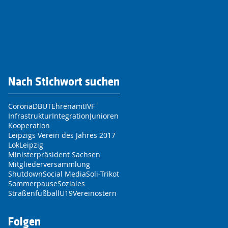
Nach Stichwort suchen
Corona
DBUT
Ehrenamt
IVF
Infrastruktur
Integration
Junioren
Kooperation
Leipzigs Verein des Jahres 2017
LokLeipzig
Ministerpräsident Sachsen
Mitgliederversammlung
Shutdown
Social Media
Soli-Trikot
Sommerpause
Soziales
Straßenfußball
U19
Verein
ostern
Folgen