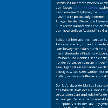
Bereits seit mehreren Wochen werd
dem Motto 
Let´s Kick Corona
 suchen
beispielsweise Mitglieder, die 
Bedürf
Plätzen wird positiv aufgenommen. „
Anlagen bei den Plege- oder kleinere
Kurt-Kresse-Kampfbahn elf Spieler*i
dem notwendigen Abstand!“, so Ges
Solidarität hört aber nicht an den Sp
Aktion zu starten, um auch in andere
„Uns bewegt sehr, dass durch die Au
hier insbesondere Kinder und Jugendl
Freunden und Hobbies, sehr leiden“,
hat der Verein, gemeinsam mit der 1
eine Organisation gespendet werden,
Leipzig e. V. „Die Streetworker leist
Stellen, wo wir als Fußballer auch akt
Der 1. Vorsitzende, Markus Schunack
des sozialen Umfeldes als Einheit zu 
selbst jeden Cent und jede helfende
schwierigen Zeiten zusammensteht un
Stützpunktverein, der satzungsgemä