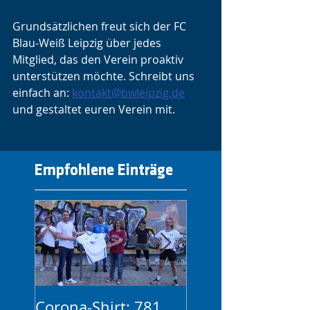
Grundsätzlichen freut sich der FC 
Blau-Weiß Leipzig über jedes 
Mitglied, das den Verein proaktiv 
unterstützen möchte. Schreibt uns 
einfach an: 
kontakt@bwleipzig.de
und gestaltet euren Verein mit. 
Empfohlene Einträge
Corona-Shirt: 781
1. FC Lok Leipzig