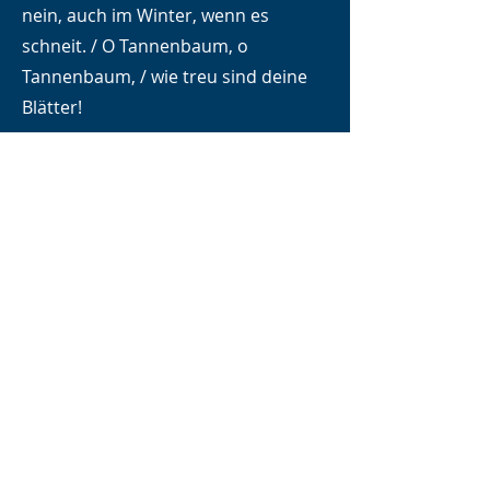
nein, auch im Winter, wenn es
schneit. / O Tannenbaum, o
Tannenbaum, / wie treu sind deine
Blätter!
2. O Tannenbaum, o Tannenbaum, /
du kannst mir sehr gefallen! / Wie
oft hat nicht zur Weihnachtszeit /
ein Baum von dir mich hoch erfreut!
/ O Tannenbaum, o Tannenbaum, /
du kannst mir sehr gefallen!
3. O Tannenbaum, o Tannenbaum, /
dein Kleid will mich was lehren: / Die
Hoffnung und Beständigkeit / gibt
Trost und Kraft zu jeder Zeit, / o