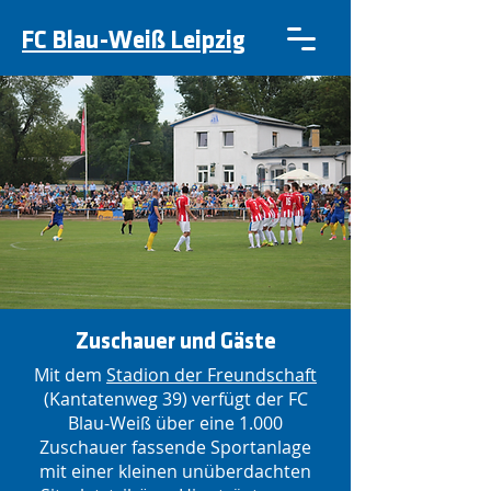
FC Blau-Weiß Leipzig
Zuschauer und Gäste
Mit dem
Stadion der Freundschaft
(Kantatenweg 39) verfügt der FC
Blau-Weiß über eine 1.000
Zuschauer fassende Sportanlage
mit einer kleinen unüberdachten