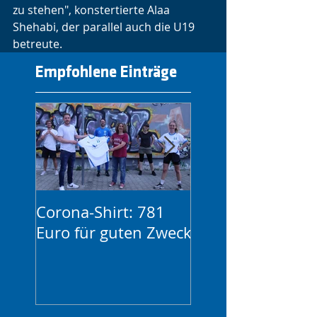
zu stehen", konstertierte Alaa 
Shehabi, der parallel auch die U19 
betreute.
Empfohlene Einträge
Corona-Shirt: 781
1. FC Lok Leipzig
Euro für guten Zweck
FC Blau-Weiß
kooperieren