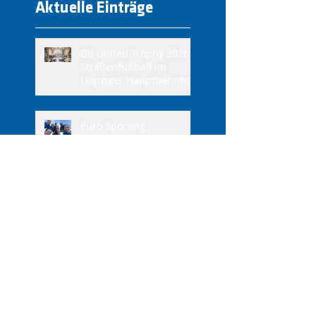
Aktuelle Einträge
DB United Trophy 2026:
Straßenfußball im
Leipziger Hauptbahnhof
Euro Sporting
International Girls Cup
Maastricht 2026
Graswurzelbewegung
auf der Kurt-Kresse-
Kampfbahn – wir
sanieren Feld 3
Mitgliederversammlung
am 26.05.2026