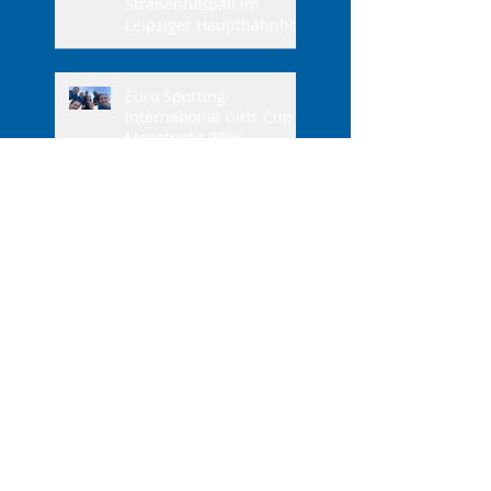
Straßenfußball im
Leipziger Hauptbahnhof
Euro Sporting
International Girls Cup
Maastricht 2026
Graswurzelbewegung
auf der Kurt-Kresse-
Kampfbahn – wir
sanieren Feld 3
Mitgliederversammlung
am 26.05.2026
Arbeitseinsatz im
Stadion der
Freundschaft