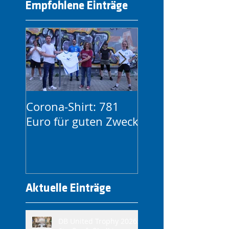
Empfohlene Einträge
Corona-Shirt: 781
1. FC Lok Leipzig
Euro für guten Zweck
FC Blau-Weiß
kooperieren
Aktuelle Einträge
DB United Trophy 2026: